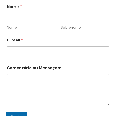
M
Nome
*
e
n
s
a
g
Nome
Sobrenome
e
m
E-mail
*
*
M
e
n
s
a
Comentário ou Mensagem
g
e
m