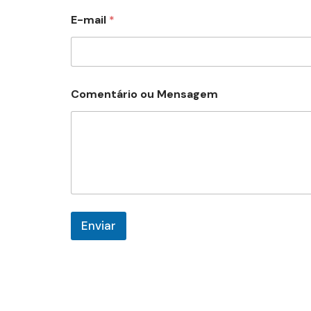
N
E-mail
*
o
m
e
o
u
o
Comentário ou Mensagem
u
Enviar