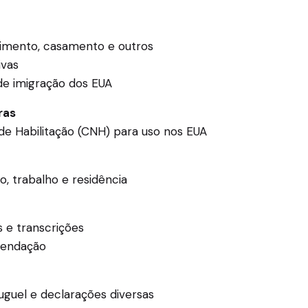
scimento, casamento e outros
ivas
de imigração dos EUA
ras
 de Habilitação (CNH) para uso nos EUA
, trabalho e residência
s e transcrições
mendação
uguel e declarações diversas