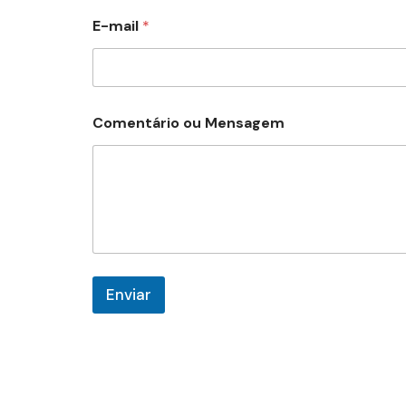
a
E-mail
*
i
l
*
Comentário ou Mensagem
Enviar