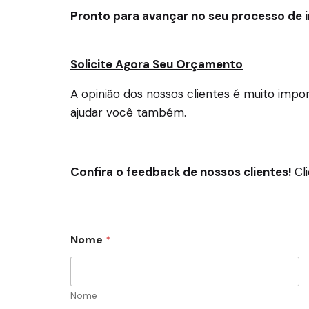
Pronto para avançar no seu processo de 
Solicite Agora Seu Orçamento
A opinião dos nossos clientes é muito imp
ajudar você também.
Confira o feedback de nossos clientes!
Cl
N
Nome
*
o
m
e
E
-
Nome
m