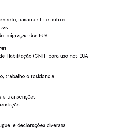
scimento, casamento e outros
ivas
de imigração dos EUA
ras
 de Habilitação (CNH) para uso nos EUA
, trabalho e residência
s e transcrições
mendação
uguel e declarações diversas