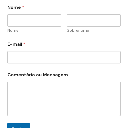
Nome
*
Nome
Sobrenome
E
E-mail
*
-
m
a
i
l
C
Comentário ou Mensagem
o
m
e
n
t
á
r
i
o
*