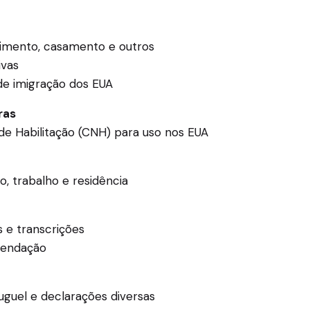
scimento, casamento e outros
ivas
de imigração dos EUA
ras
 de Habilitação (CNH) para uso nos EUA
, trabalho e residência
s e transcrições
mendação
uguel e declarações diversas