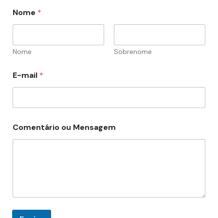
Nome
*
Nome
Sobrenome
E-mail
*
E
Comentário ou Mensagem
-
m
a
i
l
N
o
m
e
o