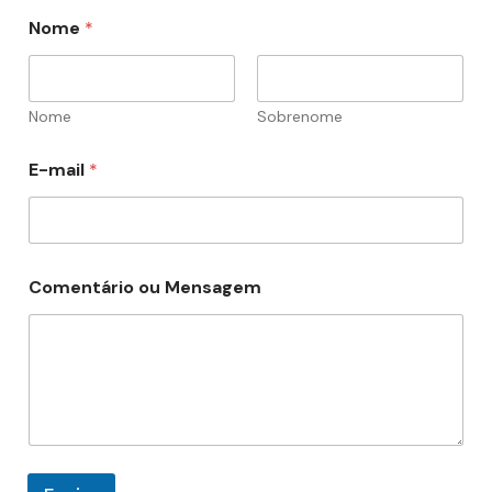
M
Nome
*
e
n
s
a
g
Nome
Sobrenome
e
m
E-mail
*
*
*
Comentário ou Mensagem