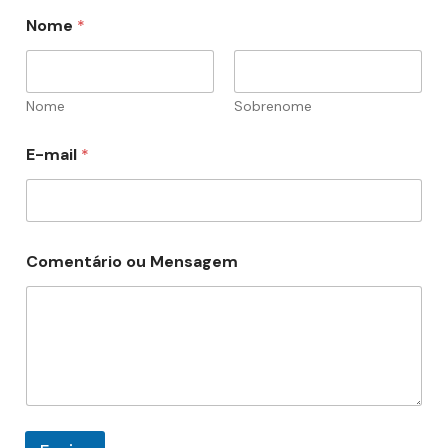
*
Nome
*
M
e
n
s
a
Nome
Sobrenome
g
e
E-mail
*
m
*
Comentário ou Mensagem