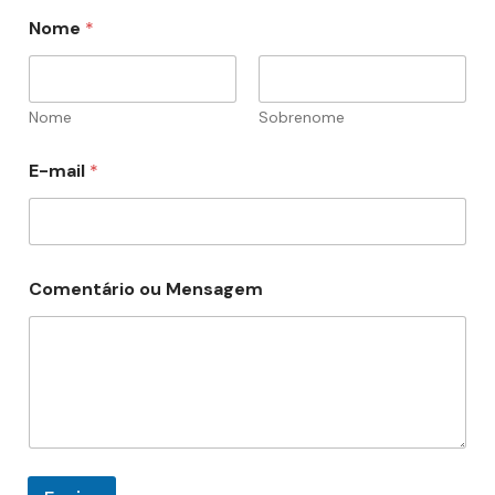
Nome
*
Nome
Sobrenome
*
E-mail
*
M
e
n
s
a
g
Comentário ou Mensagem
e
m
C
o
m
e
n
t
á
r